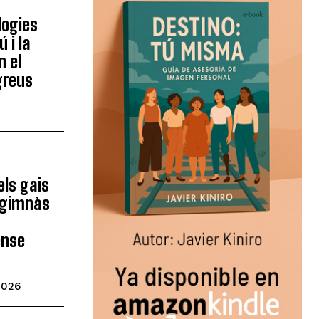
logies
 i la
n el
greus
els gais
l gimnàs
ense
2026