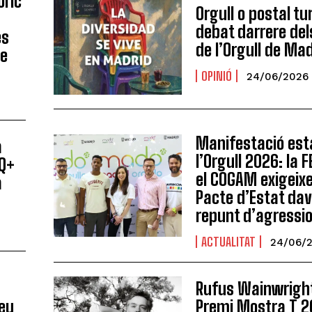
òric
Orgull o postal tur
debat darrere del
es
de l’Orgull de Ma
de
OPINIÓ
24/06/2026
Manifestació est
a
l’Orgull 2026: la F
IQ+
el COGAM exigeix
a
Pacte d’Estat dav
repunt d’agressi
ACTUALITAT
24/06/
Rufus Wainwright
veu
Premi Mostra T 2