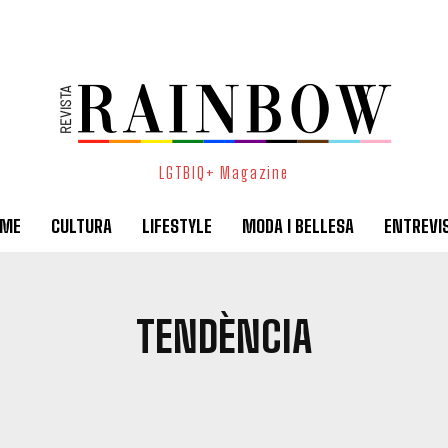
LGTBIQ+ Magazine
SME
CULTURA
LIFESTYLE
MODA I BELLESA
ENTREVI
TENDÈNCIA
ACTUALITAT
ARTISTES EMERGENTS
CULTURA
DIVERSOS
E