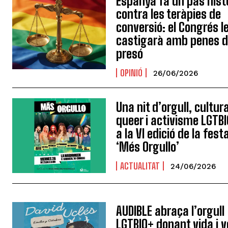
Espanya fa un pas hist
contra les teràpies de
conversió: el Congrés l
castigarà amb penes 
presó
OPINIÓ
26/06/2026
Una nit d’orgull, cultur
queer i activisme LGTB
a la VI edició de la fest
‘Més Orgullo’
ACTUALITAT
24/06/2026
AUDIBLE abraça l’orgull
LGTBIQ+ donant vida i 