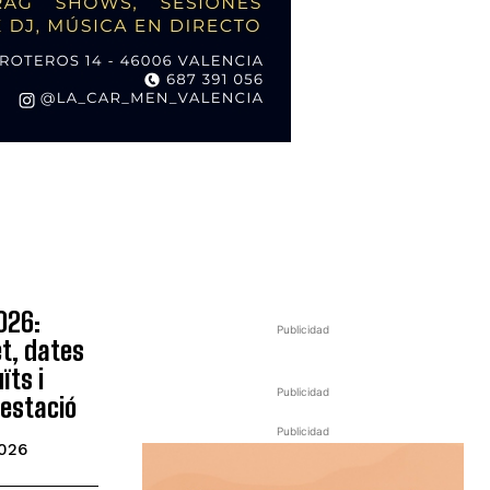
026:
Publicidad
t, dates
ïts i
Publicidad
estació
Publicidad
026