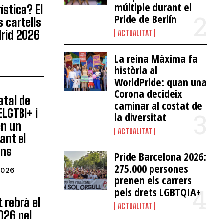
múltiple durant el
ística? El
Pride de Berlín
s cartells
drid 2026
ACTUALITAT
La reina Màxima fa
història al
WorldPride: quan una
Corona decideix
atal de
caminar al costat de
ELGTBI+ i
la diversitat
en un
ACTUALITAT
ant el
ons
Pride Barcelona 2026:
275.000 persones
2026
prenen els carrers
pels drets LGBTQIA+
 rebrà el
ACTUALITAT
026 pel