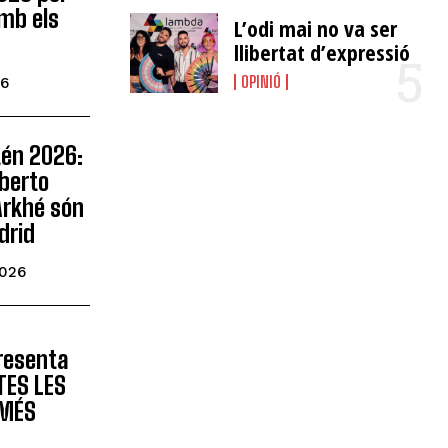
mb els
L’odi mai no va ser
llibertat d’expressió
OPINIÓ
26
tén 2026:
lberto
 Arkhé són
drid
2026
presenta
TES LES
OMÉS