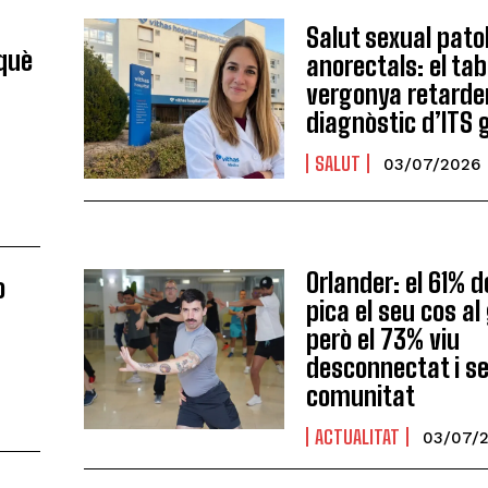
Salut sexual pato
 què
anorectals: el tabú
a
vergonya retarde
diagnòstic d’ITS 
SALUT
03/07/2026
Orlander: el 61% d
o
pica el seu cos a
però el 73% viu
desconnectat i s
comunitat
ACTUALITAT
03/07/