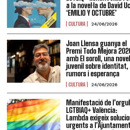
a la novel·la de David U
‘EMILIO Y OCTUBRE’
CULTURA
24/06/2026
Joan Llensa guanya el
Premi Todo Mejora 202
amb El soroll, una novel
juvenil sobre identitat,
rumors i esperança
CULTURA
24/06/2026
Manifestació de l’orgul
LGTBIAQ+ València:
Lambda exigeix ​​soluci
urgents a l’Ajuntamen