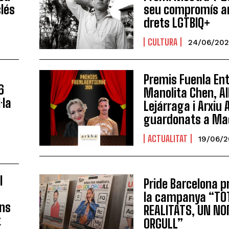
clés
seu compromís a
drets LGTBIQ+
CULTURA
24/06/20
Premis Fuenla En
6
Manolita Chen, A
·la
Lejárraga i Arxiu
guardonats a Ma
ACTUALITAT
19/06/
l
Pride Barcelona 
la campanya “TO
ons
REALITATS, UN N
t
ORGULL”