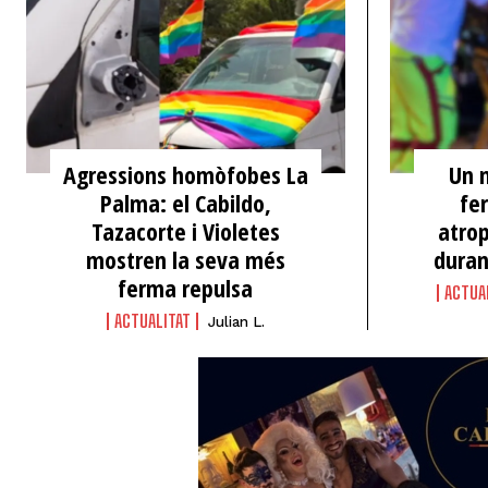
​Agressions homòfobes La
Un 
Palma: el Cabildo,
fe
Tazacorte i Violetes
atro
mostren la seva més
duran
ferma repulsa
ACTUA
ACTUALITAT
Julian L.