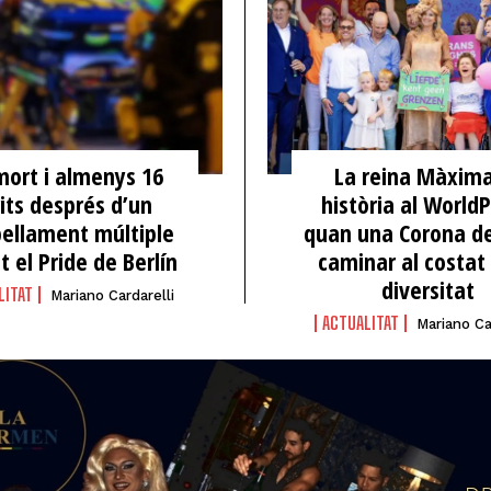
mort i almenys 16
La reina Màxima
rits després d’un
història al WorldP
pellament múltiple
quan una Corona de
t el Pride de Berlín
caminar al costat 
diversitat
LITAT
Mariano Cardarelli
ACTUALITAT
Mariano Ca