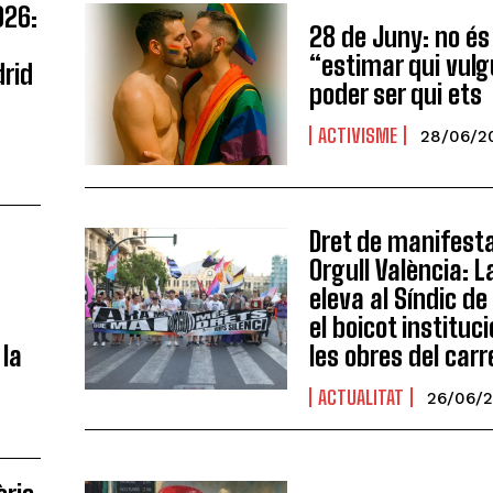
026:
28 de Juny: no é
“estimar qui vulg
drid
poder ser qui ets
ACTIVISME
28/06/2
Dret de manifest
Orgull València:
eleva al Síndic d
el boicot instituc
 la
les obres del car
ACTUALITAT
26/06/