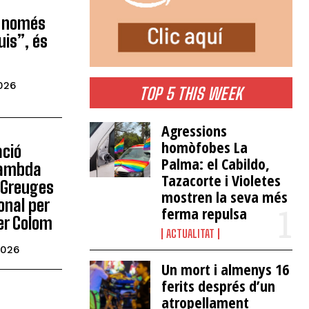
s només
uis”, és
026
TOP 5 THIS WEEK
​Agressions
homòfobes La
ació
Palma: el Cabildo,
 Lambda
Tazacorte i Violetes
e Greuges
mostren la seva més
ional per
ferma repulsa
rer Colom
ACTUALITAT
2026
Un mort i almenys 16
ferits després d’un
atropellament