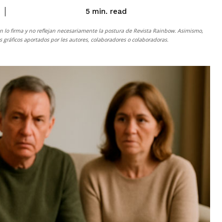
read
5
min.
n lo firma y no reflejan necesariamente la postura de
Revista Rainbow
. Asimismo,
gráficos aportados por les autores, colaboradores o colaboradoras.