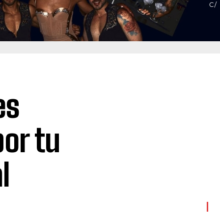
es
por tu
l