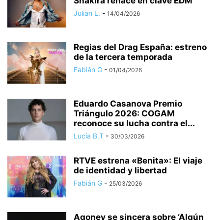
Shakira renace en clave EDM
Julian L.
-
14/04/2026
Regias del Drag España: estreno
de la tercera temporada
Fabián G
-
01/04/2026
Eduardo Casanova Premio
Triángulo 2026: COGAM
reconoce su lucha contra el...
Lucía B.T
-
30/03/2026
RTVE estrena «Benita»: El viaje
de identidad y libertad
Fabián G
-
25/03/2026
Agoney se sincera sobre ‘Algún