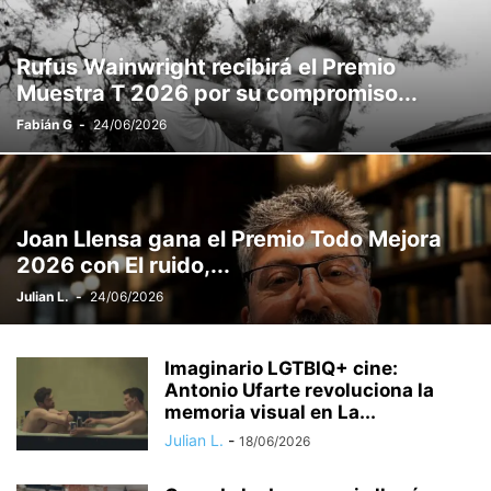
Rufus Wainwright recibirá el Premio
Muestra T 2026 por su compromiso...
Fabián G
-
24/06/2026
Joan Llensa gana el Premio Todo Mejora
2026 con El ruido,...
Julian L.
-
24/06/2026
Imaginario LGTBIQ+ cine:
Antonio Ufarte revoluciona la
memoria visual en La...
Julian L.
-
18/06/2026