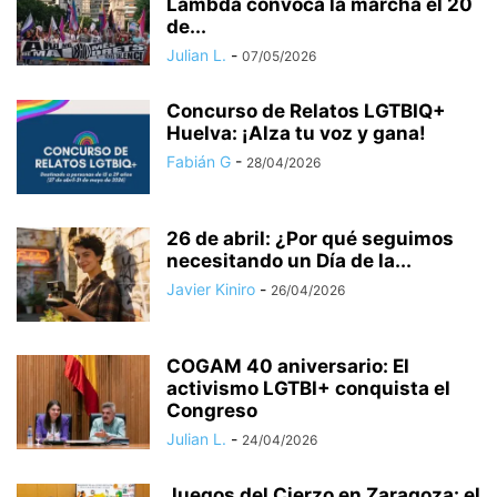
Lambda convoca la marcha el 20
de...
Julian L.
-
07/05/2026
Concurso de Relatos LGTBIQ+
Huelva: ¡Alza tu voz y gana!
Fabián G
-
28/04/2026
26 de abril: ¿Por qué seguimos
necesitando un Día de la...
Javier Kiniro
-
26/04/2026
COGAM 40 aniversario: El
activismo LGTBI+ conquista el
Congreso
Julian L.
-
24/04/2026
Juegos del Cierzo en Zaragoza: el