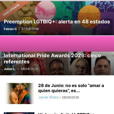
Preemption LGTBIQ+: alerta en 48 estados
Fabián G
-
07/08/2026
International Pride Awards 2026: cinco
referentes
Julian L.
-
06/08/2026
28 de Junio: no es solo “amar a
quien quieras”, es...
Javier Kiniro
-
28/06/2026