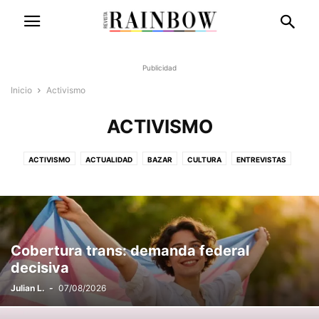
Publicidad
Inicio
Activismo
ACTIVISMO
ACTIVISMO
ACTUALIDAD
BAZAR
CULTURA
ENTREVISTAS
EVENTOS Y OCIO
INTERNACIONAL
LIFESTYLE
MODA Y BELLEZA
OPINIÓN
PRIDE 2026
SALUD
SOCIEDAD
TECNOLOGÍA
TENDENCIA
TURISMO
VARIOS
Cobertura trans: demanda federal
decisiva
Julian L.
-
07/08/2026