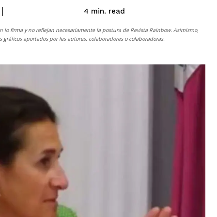
read
4
min.
n lo firma y no reflejan necesariamente la postura de
Revista Rainbow
. Asimismo,
gráficos aportados por les autores, colaboradores o colaboradoras.