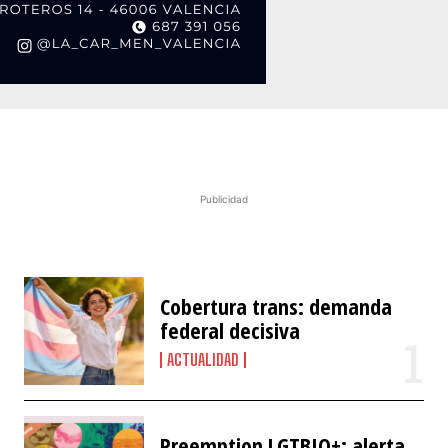
Publicidad
Cobertura trans: demanda
federal decisiva
ACTUALIDAD
Preemption LGTBIQ+: alerta