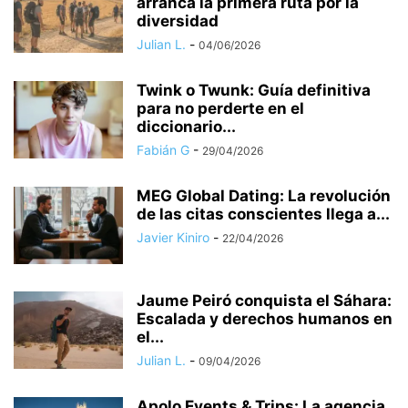
arranca la primera ruta por la
diversidad
Julian L.
-
04/06/2026
Twink o Twunk: Guía definitiva
para no perderte en el
diccionario...
Fabián G
-
29/04/2026
MEG Global Dating: La revolución
de las citas conscientes llega a...
Javier Kiniro
-
22/04/2026
Jaume Peiró conquista el Sáhara:
Escalada y derechos humanos en
el...
Julian L.
-
09/04/2026
Apolo Events & Trips: La agencia