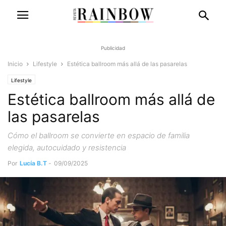
Publicidad
Inicio
Lifestyle
Estética ballroom más allá de las pasarelas
Lifestyle
Estética ballroom más allá de
las pasarelas
Cómo el ballroom se convierte en espacio de familia
elegida, autocuidado y resistencia
Por
Lucía B.T
-
09/09/2025