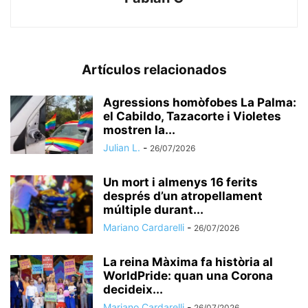
Artículos relacionados
​Agressions homòfobes La Palma:
el Cabildo, Tazacorte i Violetes
mostren la...
Julian L.
-
26/07/2026
Un mort i almenys 16 ferits
després d’un atropellament
múltiple durant...
Mariano Cardarelli
-
26/07/2026
La reina Màxima fa història al
WorldPride: quan una Corona
decideix...
Mariano Cardarelli
-
26/07/2026