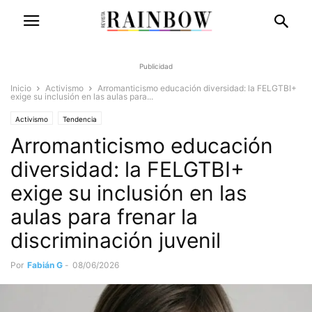
Publicidad
Inicio
Activismo
Arromanticismo educación diversidad: la FELGTBI+
exige su inclusión en las aulas para...
Activismo
Tendencia
Arromanticismo educación
diversidad: la FELGTBI+
exige su inclusión en las
aulas para frenar la
discriminación juvenil
Por
Fabián G
-
08/06/2026