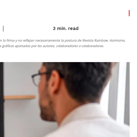
read
3
min.
n lo firma y no reflejan necesariamente la postura de
Revista Rainbow
. Asimismo,
gráficos aportados por les autores, colaboradores o colaboradoras.