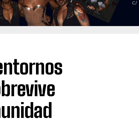
entornos
obrevive
munidad