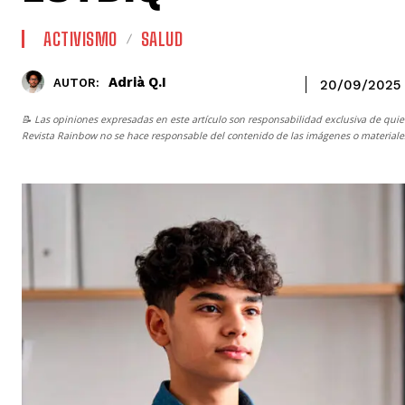
ACTIVISMO
SALUD
Adrià Q.I
AUTOR:
20/09/2025
📝 Las opiniones expresadas en este artículo son responsabilidad exclusiva de quie
Revista Rainbow
no se hace responsable del contenido de las imágenes o materiales 