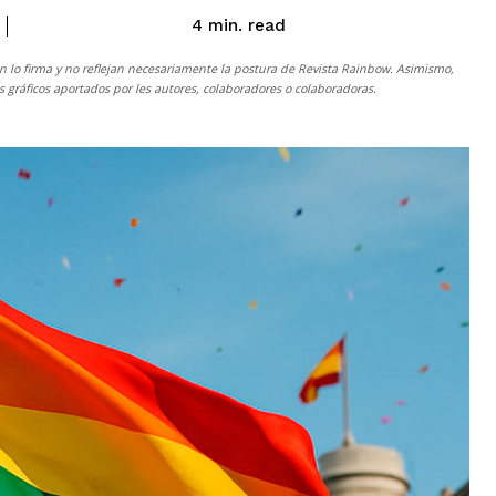
read
4
min.
n lo firma y no reflejan necesariamente la postura de
Revista Rainbow
. Asimismo,
gráficos aportados por les autores, colaboradores o colaboradoras.