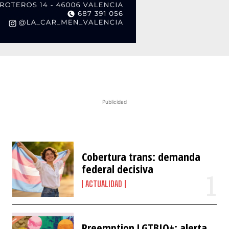
Publicidad
Cobertura trans: demanda
federal decisiva
ACTUALIDAD
Preemption LGTBIQ+: alerta