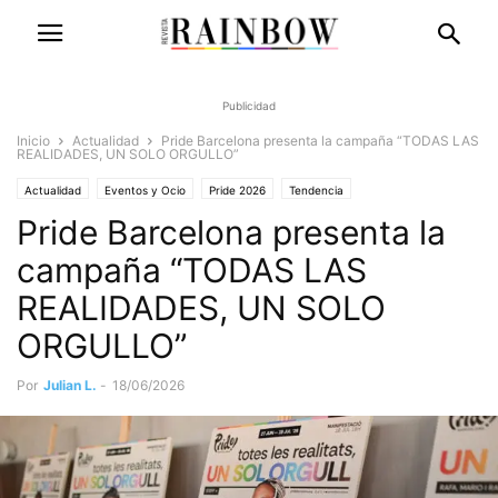
Publicidad
Inicio
Actualidad
Pride Barcelona presenta la campaña “TODAS LAS
REALIDADES, UN SOLO ORGULLO”
Actualidad
Eventos y Ocio
Pride 2026
Tendencia
Pride Barcelona presenta la
campaña “TODAS LAS
REALIDADES, UN SOLO
ORGULLO”
Por
Julian L.
-
18/06/2026