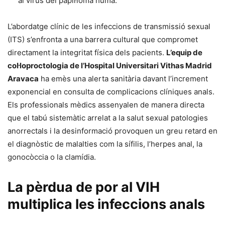
al virus del papil·loma humà.
L’abordatge clínic de les infeccions de transmissió sexual
(ITS) s’enfronta a una barrera cultural que compromet
directament la integritat física dels pacients.
L’equip de
col·loproctologia de l’Hospital Universitari Vithas Madrid
Aravaca
ha emès una alerta sanitària davant l’increment
exponencial en consulta de complicacions clíniques anals.
Els professionals mèdics assenyalen de manera directa
que el tabú sistemàtic arrelat a la salut sexual patologies
anorrectals i la desinformació provoquen un greu retard en
el diagnòstic de malalties com la sífilis, l’herpes anal, la
gonocòccia o la clamídia.
La pèrdua de por al VIH
multiplica les infeccions anals