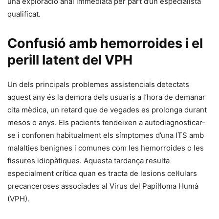
una exploració anal immediata per part d’un especialista
qualificat.
Confusió amb hemorroides i el
perill latent del VPH
Un dels principals problemes assistencials detectats
aquest any és la demora dels usuaris a l’hora de demanar
cita mèdica, un retard que de vegades es prolonga durant
mesos o anys. Els pacients tendeixen a autodiagnosticar-
se i confonen habitualment els símptomes d’una ITS amb
malalties benignes i comunes com les hemorroides o les
fissures idiopàtiques. Aquesta tardança resulta
especialment crítica quan es tracta de lesions cel·lulars
precanceroses associades al Virus del Papil·loma Humà
(VPH).