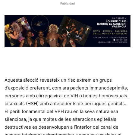
Publicidad
Aquesta afecció revesteix un risc extrem en grups
d’exposició preferent, com ara pacients immunodeprimits,
persones amb càrrega viral de VIH o homes homosexuals i
bisexuals (HSH) amb antecedents de berrugues genitals.
El perill fonamental del VPH rau en la seva naturalesa
silenciosa, ja que moltes de les alteracions epitelials
destructives es desenvolupen a l’interior del canal de
manera totalment asimptomàtica, sense cursar dolor ni