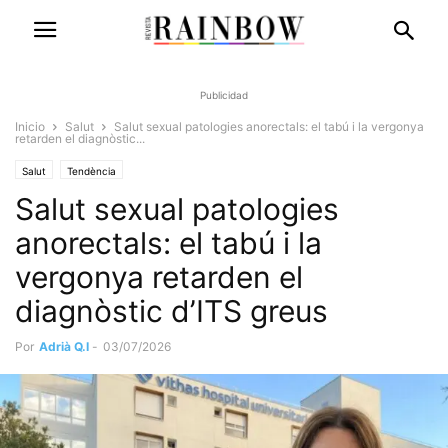
Publicidad
Inicio
Salut
Salut sexual patologies anorectals: el tabú i la vergonya
retarden el diagnòstic...
Salut
Tendència
Salut sexual patologies
anorectals: el tabú i la
vergonya retarden el
diagnòstic d’ITS greus
Por
Adrià Q.I
-
03/07/2026