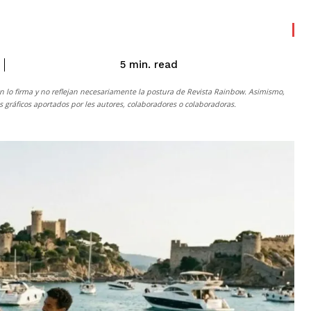
read
5
min.
n lo firma y no reflejan necesariamente la postura de
Revista Rainbow
. Asimismo,
gráficos aportados por les autores, colaboradores o colaboradoras.