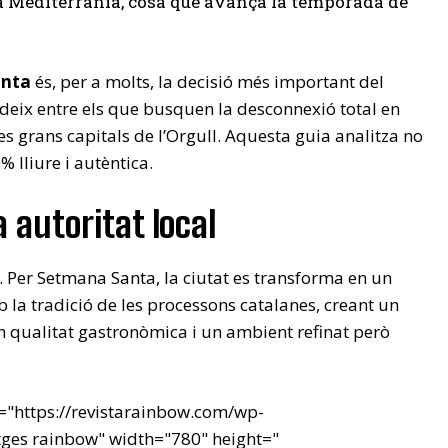
a Mediterrània, cosa que avança la temporada de
anta
és, per a molts, la decisió més important del
videix entre els que busquen la desconnexió total en
les grans capitals de l’Orgull. Aquesta guia analitza no
 lliure i autèntica.
a autoritat local
 Per Setmana Santa, la ciutat es transforma en un
 la tradició de les processons catalanes, creant un
en qualitat gastronòmica i un ambient refinat però
c="https://revistarainbow.com/wp-
tges rainbow" width="780" height="