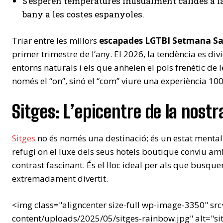
S’esperen temperatures inusualment càlides a l
bany a les costes espanyoles.
Triar entre les millors
escapades LGTBI Setmana S
primer trimestre de l’any. El 2026, la tendència es di
entorns naturals i els que anhelen el pols frenètic de 
només el “on”, sinó el “com” viure una experiència 100%
Sitges: L’epicentre de la nostr
Sitges
no és només una destinació; és un estat mental.
refugi on el luxe dels seus hotels boutique conviu amb
contrast fascinant. És el lloc ideal per als que busqu
extremadament divertit.
<img class="aligncenter size-full wp-image-3350" sr
content/uploads/2025/05/sitges-rainbow.jpg" alt="si