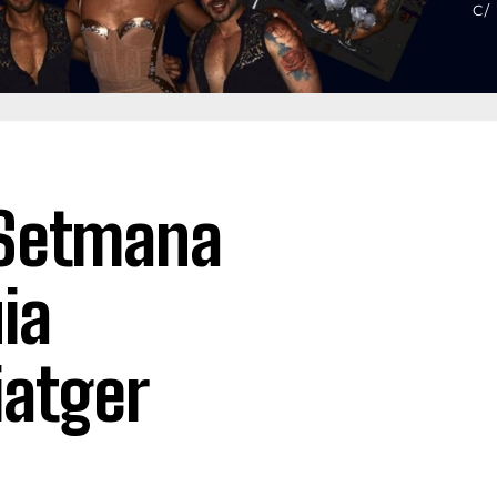
 Setmana
ia
iatger