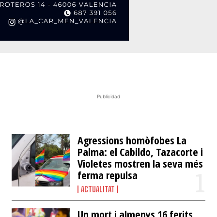
Publicidad
​Agressions homòfobes La
Palma: el Cabildo, Tazacorte i
Violetes mostren la seva més
ferma repulsa
ACTUALITAT
Un mort i almenys 16 ferits