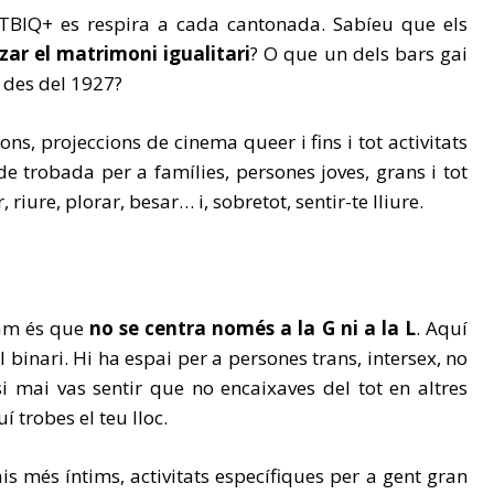
TBIQ+ es respira a cada cantonada. Sabíeu que els
zar el matrimoni igualitari
? O que un dels bars gai
t des del 1927?
ns, projeccions de cinema queer i fins i tot activitats
e trobada per a famílies, persones joves, grans i tot
 riure, plorar, besar… i, sobretot, sentir-te lliure.
dam és que
no se centra només a la G ni a la L
. Aquí
 binari. Hi ha espai per a persones trans, intersex, no
i mai vas sentir que no encaixaves del tot en altres
 trobes el teu lloc.
is més íntims, activitats específiques per a gent gran