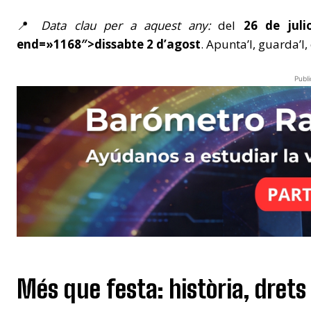
📍
Data clau per a aquest any:
del
26 de juli
end=»1168″>dissabte 2 d’agost
. Apunta’l, guarda’l, 
Publi
Més que festa: història, drets