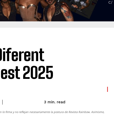
Diferent
est 2025
read
3
min.
n lo firma y no reflejan necesariamente la postura de
Revista Rainbow
. Asimismo,