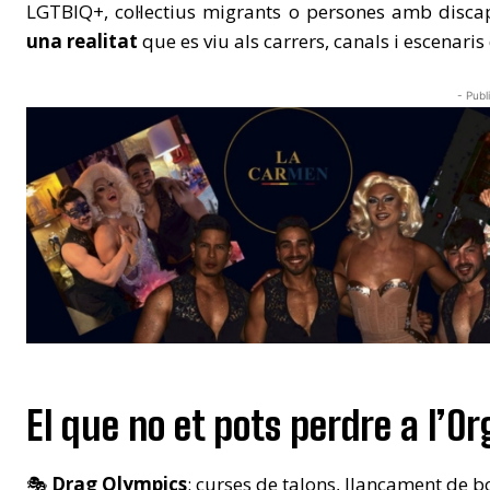
LGTBIQ+, col·lectius migrants o persones amb disca
una realitat
que es viu als carrers, canals i escenaris
- Publ
El que no et pots perdre a l’
🎭
Drag Olympics
: curses de talons, llançament de 