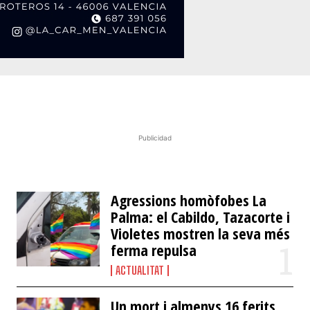
Publicidad
​Agressions homòfobes La
Palma: el Cabildo, Tazacorte i
Violetes mostren la seva més
ferma repulsa
ACTUALITAT
Un mort i almenys 16 ferits