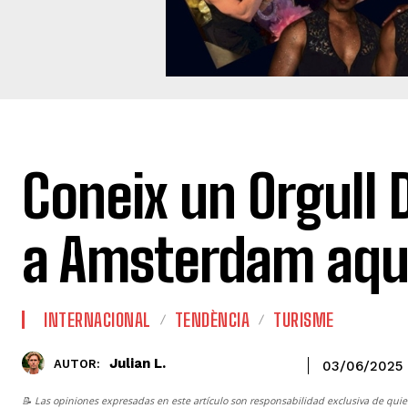
Coneix un Orgull 
a Amsterdam aqu
INTERNACIONAL
TENDÈNCIA
TURISME
Julian L.
AUTOR:
03/06/2025
📝 Las opiniones expresadas en este artículo son responsabilidad exclusiva de quie