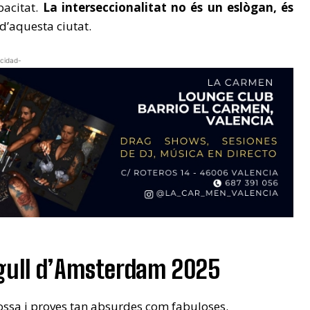
pacitat.
La interseccionalitat no és un eslògan, és
 d’aquesta ciutat.
icidad-
Orgull d’Amsterdam 2025
bossa i proves tan absurdes com fabuloses.