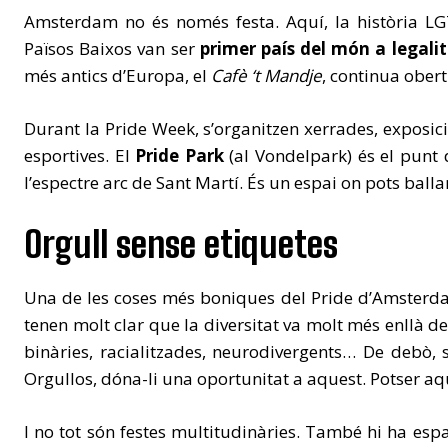
Amsterdam no és només festa. Aquí, la història LG
Països Baixos van ser
primer país del món a legalit
més antics d’Europa, el
Cafè ‘t Mandje
, continua ober
Durant la Pride Week, s’organitzen xerrades, exposicio
esportives. El
Pride Park
(al Vondelpark) és el punt d
l’espectre arc de Sant Martí. És un espai on pots ballar,
Orgull sense etiquetes
Una de les coses més boniques del Pride d’Amster
tenen molt clar que la diversitat va molt més enllà del
binàries, racialitzades, neurodivergents… De debò, s
Orgullos, dóna-li una oportunitat a aquest. Potser aquí
I no tot són festes multitudinàries. També hi ha espa