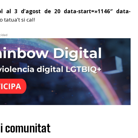
ol al 3 d’agost de 20 data-start=»1146″ data-
o tatua’t si cal!
cidad
 i comunitat