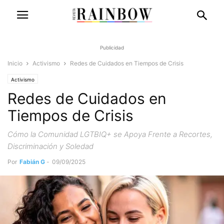
Publicidad
Inicio
Activismo
Redes de Cuidados en Tiempos de Crisis
Activismo
Redes de Cuidados en
Tiempos de Crisis
Cómo la Comunidad LGTBIQ+ se Apoya Frente a Recortes,
Discriminación y Soledad
Por
Fabián G
-
09/09/2025