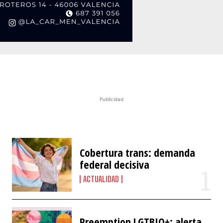
Publicidad
Cobertura trans: demanda
federal decisiva
ACTUALIDAD
Preemption LGTBIQ+: alerta