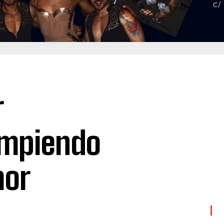
r
ompiendo
mor