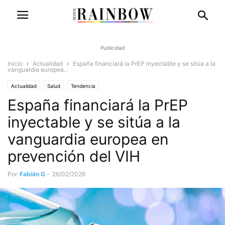
Publicidad
Inicio
Actualidad
España financiará la PrEP inyectable y se sitúa a la
vanguardia europea...
Actualidad
Salud
Tendencia
España financiará la PrEP
inyectable y se sitúa a la
vanguardia europea en
prevención del VIH
Por
Fabián G
-
26/02/2026