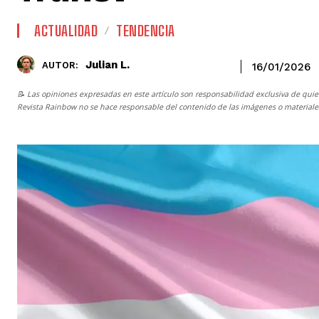
ACTUALIDAD
TENDENCIA
Julian L.
AUTOR:
16/01/2026
📝 Las opiniones expresadas en este artículo son responsabilidad exclusiva de quie
Revista Rainbow
no se hace responsable del contenido de las imágenes o materiales 