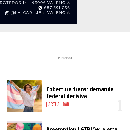
Publicidad
Cobertura trans: demanda
federal decisiva
ACTUALIDAD
Preemption LGTBIQ+: alerta