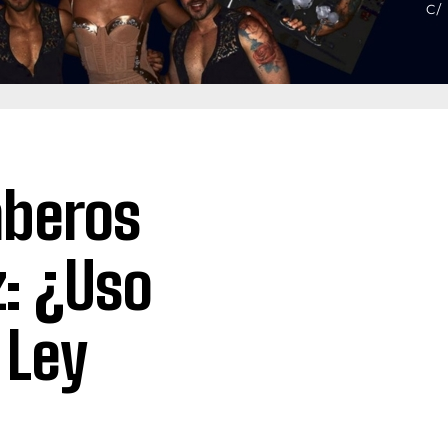
mberos
z: ¿Uso
 Ley