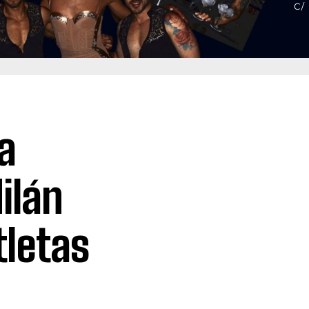
a
ilán
tletas