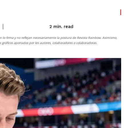
read
2
min.
n lo firma y no reflejan necesariamente la postura de
Revista Rainbow
. Asimismo,
gráficos aportados por les autores, colaboradores o colaboradoras.