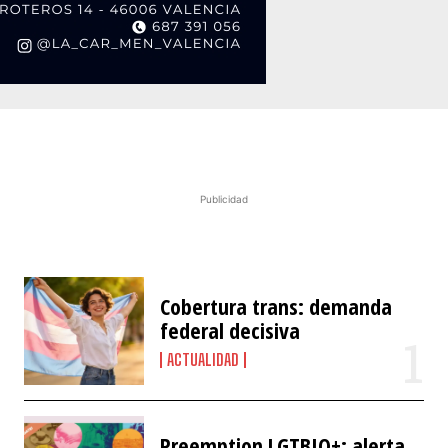
Publicidad
Cobertura trans: demanda
federal decisiva
ACTUALIDAD
Preemption LGTBIQ+: alerta