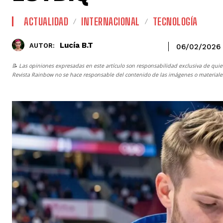
ACTUALIDAD
INTERNACIONAL
TECNOLOGÍA
Lucía B.T
AUTOR:
06/02/2026
📝 Las opiniones expresadas en este artículo son responsabilidad exclusiva de quie
Revista Rainbow
no se hace responsable del contenido de las imágenes o materiales 