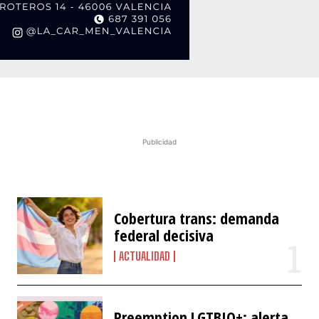
Publicidad
Cobertura trans: demanda
federal decisiva
ACTUALIDAD
Preemption LGTBIQ+: alerta