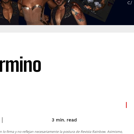
érmino
read
3
min.
n lo firma y no reflejan necesariamente la postura de
Revista Rainbow
. Asimismo,