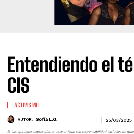
Entendiendo el t
CIS
ACTIVISMO
Sofía L.G.
AUTOR:
25/03/2025
📝 Las opiniones expresadas en este artículo son responsabilidad exclusiva de quie