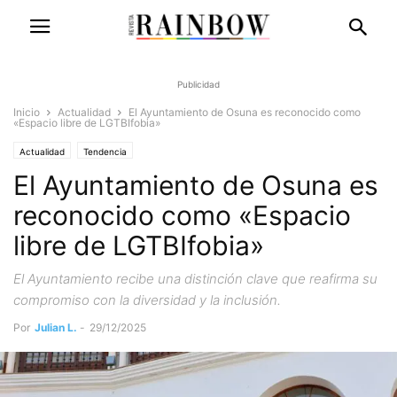
Publicidad
Inicio
Actualidad
El Ayuntamiento de Osuna es reconocido como
«Espacio libre de LGTBIfobia»
Actualidad
Tendencia
El Ayuntamiento de Osuna es
reconocido como «Espacio
libre de LGTBIfobia»
El Ayuntamiento recibe una distinción clave que reafirma su
compromiso con la diversidad y la inclusión.
Por
Julian L.
-
29/12/2025