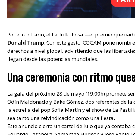
​Por el contrario, el Ladrillo Rosa —el premio que nad
Donald Trump
. Con este gesto, COGAM pone nombre y
derechos a nivel global, advirtiendo que las liberta
llegan desde las potencias mundiales.
​Una ceremonia con ritmo que
​La gala del próximo 28 de mayo (19:00h) promete se
Odín Maldonado y Bake Gómez, dos referentes de la c
la estrella del pop Sofía Martín y el show de La Past
sea tanto una reivindicación como una fiesta.
​Este anuncio cierra un cartel de lujo que ya contaba 
Eduardo Casanova, Samantha Hudson y José Pablo L