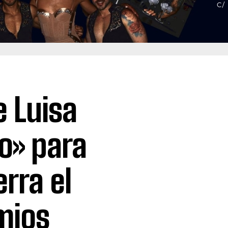
e Luisa
lo» para
rra el
mios