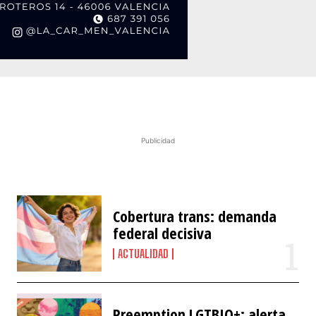
Publicidad
Cobertura trans: demanda
federal decisiva
ACTUALIDAD
Preemption LGTBIQ+: alerta