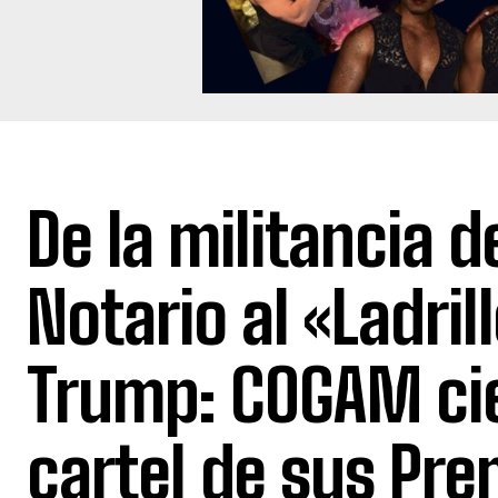
​De la militancia d
Notario al «Ladril
Trump: COGAM cie
cartel de sus Pre