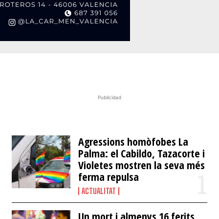
Publicidad
​Agressions homòfobes La
Palma: el Cabildo, Tazacorte i
Violetes mostren la seva més
ferma repulsa
ACTUALITAT
Un mort i almenys 16 ferits