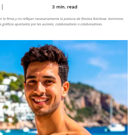
read
3
min.
n lo firma y no reflejan necesariamente la postura de
Revista Rainbow
. Asimismo,
gráficos aportados por les autores, colaboradores o colaboradoras.