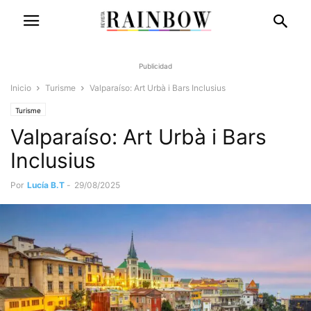
Publicidad
Inicio
Turisme
Valparaíso: Art Urbà i Bars Inclusius
Turisme
Valparaíso: Art Urbà i Bars
Inclusius
Por
Lucía B.T
-
29/08/2025