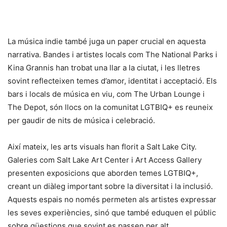
La música indie també juga un paper crucial en aquesta
narrativa. Bandes i artistes locals com The National Parks i
Kina Grannis han trobat una llar a la ciutat, i les lletres
sovint reflecteixen temes d’amor, identitat i acceptació. Els
bars i locals de música en viu, com The Urban Lounge i
The Depot, són llocs on la comunitat LGTBIQ+ es reuneix
per gaudir de nits de música i celebració.
Així mateix, les arts visuals han florit a Salt Lake City.
Galeries com Salt Lake Art Center i Art Access Gallery
presenten exposicions que aborden temes LGTBIQ+,
creant un diàleg important sobre la diversitat i la inclusió.
Aquests espais no només permeten als artistes expressar
les seves experiències, sinó que també eduquen el públic
sobre qüestions que sovint es passen per alt.