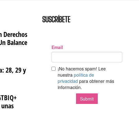
SUSCRÍBETE
n Derechos
Un Balance
: 28, 29 y
GTBIQ+
a unas