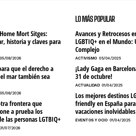
LO MÁS POPULAR
’Home Mort Sitges:
Avances y Retrocesos e
r, historia y claves para
LGBTIQ+ en el Mundo: 
Complejo
05/08/2026
ACTIVISMO
05/04/2025
ara que el derecho a
¡Lady Gaga en Barcelona
del mar también sea
31 de octubre!
ACTUALIDAD
01/04/2025
05/08/2026
Los mejores destinos L
otra frontera que
friendly en España par
one a prueba los
vacaciones inolvidables
de las personas LGTBIQ+
EVENTOS Y OCIO
01/04/2025
31/07/2026