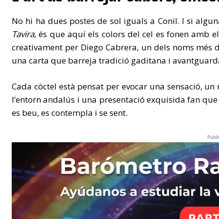
No hi ha dues postes de sol iguals a Conil. I si algu
Tavira
, és que aquí els colors del cel es fonen amb e
creativament per Diego Cabrera, un dels noms més des
una carta que barreja tradició gaditana i avantguard
Cada còctel està pensat per evocar una sensació, un re
l’entorn andalús i una presentació exquisida fan qu
es beu, es contempla i se sent.
Publi