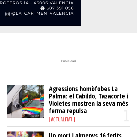
Publicidad
​Agressions homòfobes La
Palma: el Cabildo, Tazacorte i
Violetes mostren la seva més
ferma repulsa
ACTUALITAT
Un mort i almenys 16 ferits