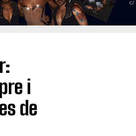
r:
pre i
es de