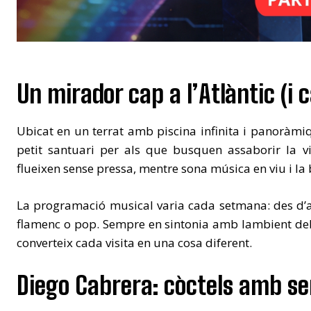
Un mirador cap a l’Atlàntic (i 
Ubicat en un terrat amb piscina infinita i panoràmi
petit santuari per als que busquen assaborir la v
flueixen sense pressa, mentre sona música en viu i la 
La programació musical varia cada setmana: des d’acú
flamenc o pop. Sempre en sintonia amb lambient d
converteix cada visita en una cosa diferent.
Diego Cabrera: còctels amb sent